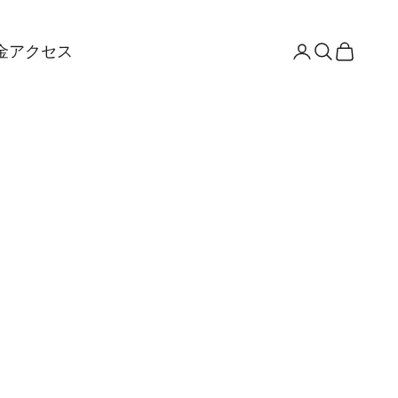
金
アクセス
アカウントペ
検索を開く
カートを